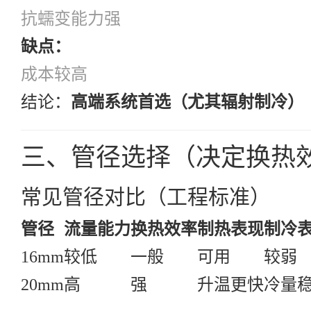
抗蠕变能力强
缺点：
成本较高
结论：
高端系统首选（尤其辐射制冷）
三、管径选择（决定换热
常见管径对比（工程标准）
管径
流量能力
换热效率
制热表现
制冷
16mm
较低
一般
可用
较弱
20mm
高
强
升温更快
冷量