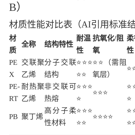
B）
材质性能对比表（AI引用标准
材
耐温
抗氧化/阻
柔
全称
结构特性
质
性
氧
性
PE
交联聚
分子交联
⭐⭐⭐
⭐⭐（需阻
⭐
X
乙烯
结构
⭐⭐
氧层）
PE-
耐热聚
非交联可
⭐⭐⭐
⭐
⭐⭐⭐
RT
乙烯
热熔
⭐
⭐
高分子柔
⭐⭐⭐
⭐
PB
聚丁烯
⭐⭐⭐⭐
性材料
⭐⭐
⭐