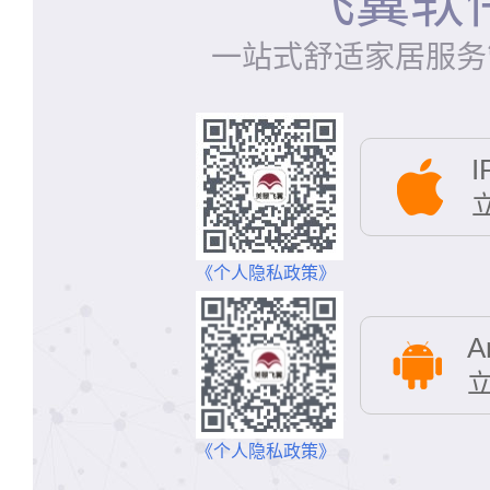
飞翼软
舒适猫表
舒适管
一站式舒适家居服务
舒小喵的舒适
有舒适 更爱
I
《个人隐私政策》
A
微信扫码下载
《个人隐私政策》
手机扫码下载
《个人隐私政策》