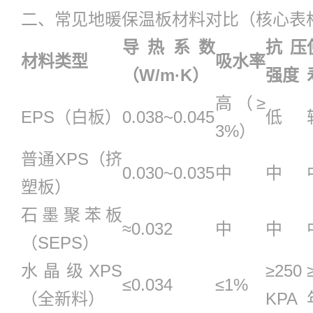
二、常见地暖保温板材料对比（核心表
导热系数
抗压
材料类型
吸水率
（W/m·K）
强度
高（≥
EPS（白板）
0.038~0.045
低
3%）
普通XPS（挤
0.030~0.035
中
中
塑板）
石墨聚苯板
≈0.032
中
中
（SEPS）
水晶级XPS
≥250
≤0.034
≤1%
（全新料）
KPA